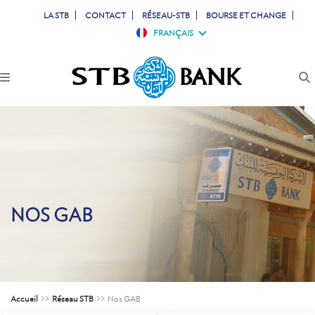
LA STB
CONTACT
RÉSEAU-STB
BOURSE ET CHANGE
FRANÇAIS
PARTICULIERS
PROFESSIONNELS
ENTREPRISES
JEUNES
NOS GAB
TUNISIENS À L'ETRANGER
SIMULATEURS
Accueil
>>
Réseau STB
>>
Nos GAB
COMPTES & CARTES