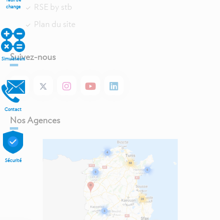
RSE by stb
change
Plan du site
Suivez-nous
Simulateurs
Contact
Nos Agences
Sécurité