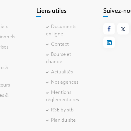
e
Liens utiles
Suivez-no
liers
Documents
en ligne
ionnels
Contact
ises
Bourse et
change
ns à
Actualités
r
Nos agences
teurs
Mentions
es &
réglementaires
RSE by stb
Plan du site