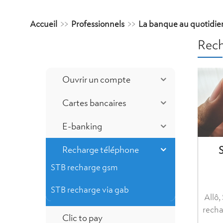
Accueil
>>
Professionnels
>>
La banque au quotidie
Rech
Ouvrir un compte
Cartes bancaires
E-banking
Recharge téléphone
STB recharge gsm
STB recharge via gab
Allô
recha
Clic to pay