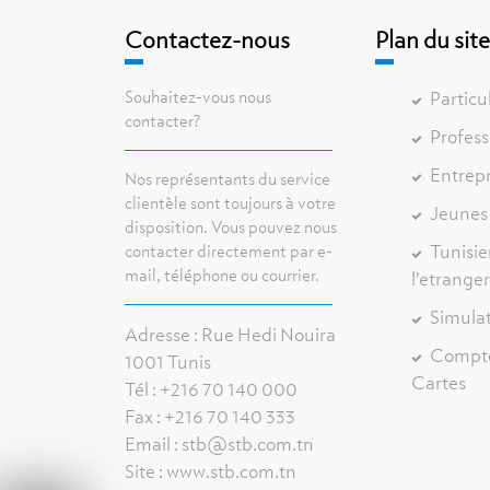
Contactez-nous
Plan du sit
Souhaitez-vous nous
Particu
contacter?
Profess
Entrepr
Nos représentants du service
clientèle sont toujours à votre
Jeunes
disposition. Vous pouvez nous
Tunisie
contacter directement par e-
mail, téléphone ou courrier.
l’etrange
Simula
Adresse : Rue Hedi Nouira
Compt
1001 Tunis
Cartes
Tél : +216 70 140 000
Fax : +216 70 140 333
Email : stb@stb.com.tn
Site : www.stb.com.tn