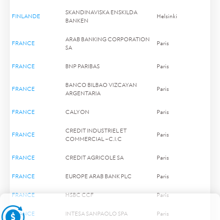
SKANDINAVISKA ENSKILDA
FINLANDE
Helsinki
BANKEN
ARAB BANKING CORPORATION
FRANCE
Paris
SA
FRANCE
BNP PARIBAS
Paris
BANCO BILBAO VIZCAYAN
FRANCE
Paris
ARGENTARIA
FRANCE
CALYON
Paris
CREDIT INDUSTRIEL ET
FRANCE
Paris
COMMERCIAL –C.I.C
FRANCE
CREDIT AGRICOLE SA
Paris
FRANCE
EUROPE ARAB BANK PLC
Paris
FRANCE
HSBC CCF
Paris
FRANCE
INTESA SANPAOLO SPA
Paris