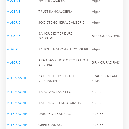
ALGERIE
NATIXIS ALGERIA
Alger
ALGERIE
TRUST BANK ALGERIA
Alger
ALGERIE
SOCIETE GENERALE ALGERIE
Alger
BANQUE EXTERIEURE
ALGERIE
BIR MOURAD RAIS
D’ALGERIE
ALGERIE
BANQUE NATIONALE D’ALGERIE
Alger
ARAB BANKING CORPORATION
ALGERIE
BIR MOURAD RAIS
ALGERIA
BAYERISHE HYPO UND
FRANKFURT AM
ALLEMAGNE
VEREINSBANK
MAIN
ALLEMAGNE
BARCLAYS BANK PLC
Munich
ALLEMAGNE
BAYERISCHE LANDESBANK
Munich
ALLEMAGNE
UNICREDIT BANK AG
Munich
ALLEMAGNE
OBERBANK AG
Munich