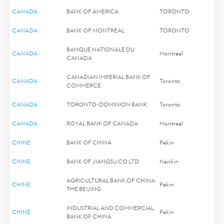
CANADA
BANK OF AMERICA
TORONTO
CANADA
BANK OF MONTREAL
TORONTO
BANQUE NATIONALE DU
CANADA
Montreal
CANADA
CANADIAN IMPERIAL BANK OF
CANADA
Toronto
COMMERCE
CANADA
TORONTO-DOMINION BANK
Toronto
CANADA
ROYAL BANK OF CANADA
Montreal
CHINE
BANK OF CHINA
Pekin
CHINE
BANK OF JIANGSU CO LTD
Nankin
AGRICULTURAL BANK OF CHINA
CHINE
Pekin
THE BEIJING
INDUSTRIAL AND COMMERCIAL
CHINE
Pekin
BANK OF CHINA