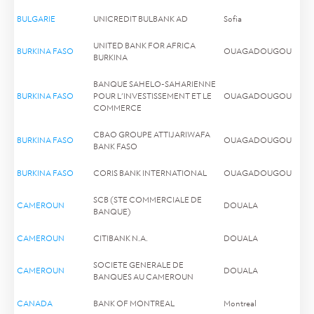
BULGARIE
UNICREDIT BULBANK AD
Sofia
UNITED BANK FOR AFRICA
BURKINA FASO
OUAGADOUGOU
BURKINA
BANQUE SAHELO-SAHARIENNE
BURKINA FASO
POUR L'INVESTISSEMENT ET LE
OUAGADOUGOU
COMMERCE
CBAO GROUPE ATTIJARIWAFA
BURKINA FASO
OUAGADOUGOU
BANK FASO
BURKINA FASO
CORIS BANK INTERNATIONAL
OUAGADOUGOU
SCB (STE COMMERCIALE DE
CAMEROUN
DOUALA
BANQUE)
CAMEROUN
CITIBANK N.A.
DOUALA
SOCIETE GENERALE DE
CAMEROUN
DOUALA
BANQUES AU CAMEROUN
CANADA
BANK OF MONTREAL
Montreal