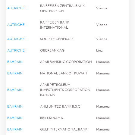
RAIFFEISEN ZENTRALBANK
AUTRICHE
Vienne
OESTERREICH
RAIFFEISEN BANK
AUTRICHE
Vienne
INTERNATIONAL
AUTRICHE
SOCIETE GENERALE
Vienne
AUTRICHE
OBERBANK AG
Linz
BAHRAIN
ARAB BANKING CORPORATION
Manama
BAHRAIN
NATIONAL BANK OF KUWAIT
Manama
ARAB PETROLEUM
BAHRAIN
INVESTMENTS CORPORATION
Manama
BAHRAIN
BAHRAIN
AHLI UNITED BANK B.S.C
Manama
BAHRAIN
BBK MANAMA
Manama
BAHRAIN
GULF INTERNATIONAL BANK
Manama