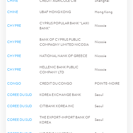
CHINE
CREDIT AGRICOLE CIB
Shanghai
CHINE
UBAF HONG KONG
Hong Kong
CYPRUS POPULAR BANK “LAIKI
CHYPRE
Nicosie
BANK”
BANK OF CYPRUS PUBLIC
CHYPRE
Nicosie
COMPAGNY LIMITED NICOSIA
CHYPRE
NATIONAL NANK OF GREECE
Nicosie
HELLENIC BANK PUBLIC
CHYPRE
Nicosie
COMPANY LTD
CONGO
CREDIT DU CONGO
POINTE-NOIRE
COREE DU SUD
KOREA EXCHANGE BANK
Seoul
COREE DU SUD
CITIBANK KOREA INC
Seoul
THE EXPORT-IMPORT BANK OF
COREE DU SUD
Seoul
KOREA