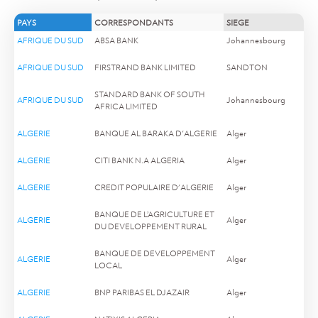
PAYS
CORRESPONDANTS
SIEGE
AFRIQUE DU SUD
ABSA BANK
Johannesbourg
AFRIQUE DU SUD
FIRSTRAND BANK LIMITED
SANDTON
STANDARD BANK OF SOUTH
AFRIQUE DU SUD
Johannesbourg
AFRICA LIMITED
ALGERIE
BANQUE AL BARAKA D'ALGERIE
Alger
ALGERIE
CITI BANK N.A ALGERIA
Alger
ALGERIE
CREDIT POPULAIRE D'ALGERIE
Alger
BANQUE DE L’AGRICULTURE ET
ALGERIE
Alger
DU DEVELOPPEMENT RURAL
BANQUE DE DEVELOPPEMENT
ALGERIE
Alger
LOCAL
ALGERIE
BNP PARIBAS EL DJAZAIR
Alger