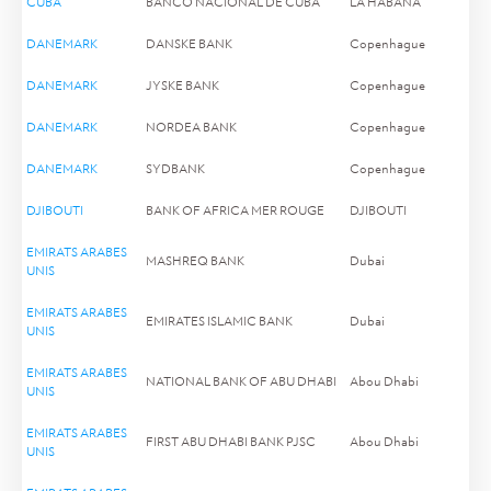
CUBA
BANCO NACIONAL DE CUBA
LA HABANA
DANEMARK
DANSKE BANK
Copenhague
DANEMARK
JYSKE BANK
Copenhague
DANEMARK
NORDEA BANK
Copenhague
DANEMARK
SYDBANK
Copenhague
DJIBOUTI
BANK OF AFRICA MER ROUGE
DJIBOUTI
EMIRATS ARABES
MASHREQ BANK
Dubai
UNIS
EMIRATS ARABES
EMIRATES ISLAMIC BANK
Dubai
UNIS
EMIRATS ARABES
NATIONAL BANK OF ABU DHABI
Abou Dhabi
UNIS
EMIRATS ARABES
FIRST ABU DHABI BANK PJSC
Abou Dhabi
UNIS