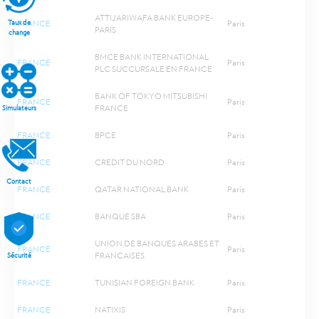
ATTIJARIWAFA BANK EUROPE-
FRANCE
Paris
Taux de
PARIS
change
BMCE BANK INTERNATIONAL
FRANCE
Paris
PLC SUCCURSALE EN FRANCE
BANK OF TOKYO MITSUBISHI
FRANCE
Paris
FRANCE
Simulateurs
FRANCE
BPCE
Paris
FRANCE
CREDIT DU NORD
Paris
Contact
FRANCE
QATAR NATIONAL BANK
Paris
FRANCE
BANQUE SBA
Paris
UNION DE BANQUES ARABES ET
FRANCE
Paris
FRANCAISES
Sécurité
FRANCE
TUNISIAN FOREIGN BANK
Paris
FRANCE
NATIXIS
Paris