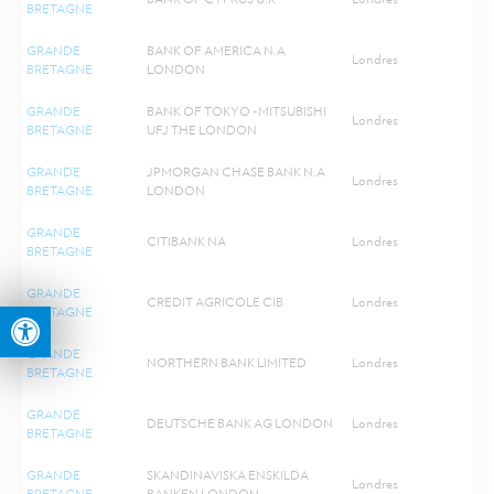
BRETAGNE
GRANDE
BANK OF AMERICA N.A
Londres
BRETAGNE
LONDON
GRANDE
BANK OF TOKYO -MITSUBISHI
Londres
BRETAGNE
UFJ THE LONDON
GRANDE
JPMORGAN CHASE BANK N.A
Londres
BRETAGNE
LONDON
GRANDE
CITIBANK NA
Londres
BRETAGNE
GRANDE
CREDIT AGRICOLE CIB
Londres
Ouvrir la barre d’outils
BRETAGNE
GRANDE
NORTHERN BANK LIMITED
Londres
BRETAGNE
GRANDE
DEUTSCHE BANK AG LONDON
Londres
BRETAGNE
GRANDE
SKANDINAVISKA ENSKILDA
Londres
BRETAGNE
BANKEN LONDON