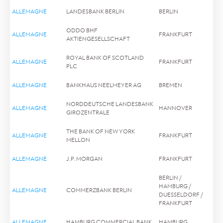
ALLEMAGNE
LANDESBANK BERLIN
BERLIN
ODDO BHF
ALLEMAGNE
FRANKFURT
AKTIENGESELLSCHAFT
ROYAL BANK OF SCOTLAND
ALLEMAGNE
FRANKFURT
PLC
ALLEMAGNE
BANKHAUS NEELMEYER AG
BREMEN
NORDDEUTSCHE LANDESBANK
ALLEMAGNE
HANNOVER
GIROZENTRALE
THE BANK OF NEW YORK
ALLEMAGNE
FRANKFURT
MELLON
ALLEMAGNE
J.P. MORGAN
FRANKFURT
BERLIN /
HAMBURG /
ALLEMAGNE
COMMERZBANK BERLIN
DUESSELDORF /
FRANKFURT
ALLEMAGNE
HAMBURG COMMERCIAL BANK
HAMBURG