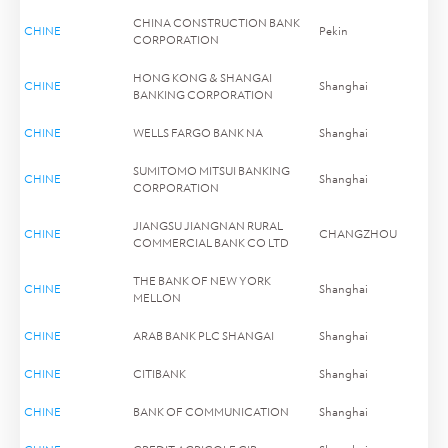
CHINA CONSTRUCTION BANK
CHINE
Pekin
CORPORATION
HONG KONG & SHANGAI
CHINE
Shanghai
BANKING CORPORATION
CHINE
WELLS FARGO BANK NA
Shanghai
SUMITOMO MITSUI BANKING
CHINE
Shanghai
CORPORATION
JIANGSU JIANGNAN RURAL
CHINE
CHANGZHOU
COMMERCIAL BANK CO LTD
THE BANK OF NEW YORK
CHINE
Shanghai
MELLON
CHINE
ARAB BANK PLC SHANGAI
Shanghai
CHINE
CITIBANK
Shanghai
CHINE
BANK OF COMMUNICATION
Shanghai