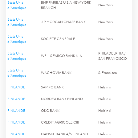
Etats Unis
BNP PARIBAS U.S.A NEW YORK
New York
d'Amerique
BRANCH
Etats Unis
J.P MORGAN CHASE BANK
New York
d'Amerique
Etats Unis
SOCIETE GENERALE
New York
d'Amerique
Etats Unis
PHILADELPHIA /
WELLS FARGO BANK N.A
d'Amerique
SAN FRANCISCO
Etats Unis
WACHOVIA BANK
S. Fransisco
d'Amerique
FINLANDE
SAMPO BANK
Helsinki
FINLANDE
NORDEA BANK FINLAND
Helsinki
FINLANDE
OKO BANK
Helsinki
FINLANDE
CREDIT AGRICOLE CIB
Helsinki
FINLANDE
DANSKE BANK A/S FINLAND
Helsinki