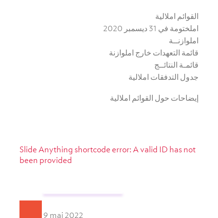
القوائم املالية
املختومة في 31 ديسمبر 2020
املوازنــة
قائمة التعهدات خارج املوازنة
قائمـة النتائــج
جدول التدفقات املالية
إيضاحات حول القوائم املالية
Slide Anything shortcode error: A valid ID has not
been provided
9 mai 2022