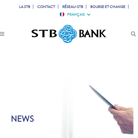
LA STB
CONTACT
RÉSEAU-STB
BOURSE ET CHANGE
FRANÇAIS
PARTICULIERS
PROFESSIONNELS
ENTREPRISES
JEUNES
TUNISIENS À L'ETRANGER
SIMULATEURS
NEWS
COMPTES & CARTES