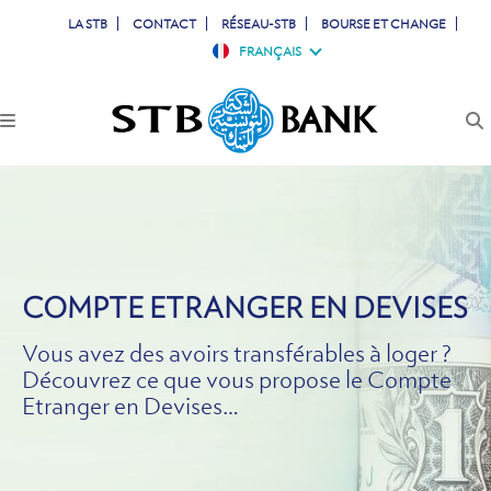
LA STB
CONTACT
RÉSEAU-STB
BOURSE ET CHANGE
FRANÇAIS
PARTICULIERS
PROFESSIONNELS
ENTREPRISES
JEUNES
COMPTE ETRANGER EN DEVISES
TUNISIENS À L'ETRANGER
Vous avez des avoirs transférables à loger ?
Découvrez ce que vous propose le Compte
Etranger en Devises…
SIMULATEURS
COMPTES & CARTES