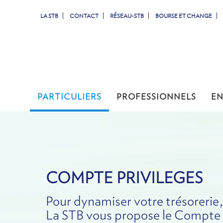
LA STB
CONTACT
RÉSEAU-STB
BOURSE ET CHANGE
PARTICULIERS
PROFESSIONNELS
ENTREPRISES
JEUNES
PARTICULIERS
PROFESSIONNELS
EN
TUNISIENS À L'ETRANGER
SIMULATEURS
COMPTES & CARTES
COMPTE PRIVILEGES
Pour dynamiser votre trésorerie,
La STB vous propose le Compt