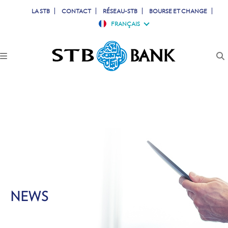
LA STB
CONTACT
RÉSEAU-STB
BOURSE ET CHANGE
FRANÇAIS
PARTICULIERS
PROFESSIONNELS
ENTREPRISES
JEUNES
TUNISIENS À L'ETRANGER
SIMULATEURS
NEWS
COMPTES & CARTES