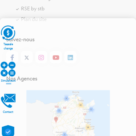
RSE by stb
Plan du site
Suivez-nous
Taux de
change
Nos Agences
Simulateurs
Contact