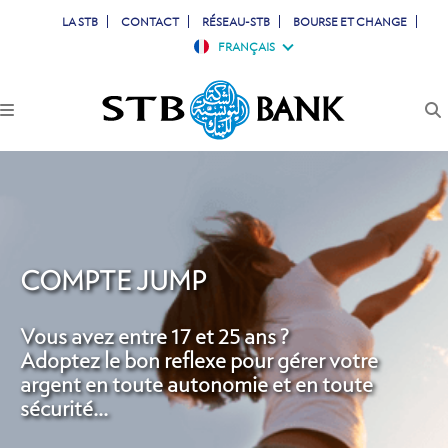
LA STB
CONTACT
RÉSEAU-STB
BOURSE ET CHANGE
FRANÇAIS
PARTICULIERS
PROFESSIONNELS
ENTREPRISES
JEUNES
COMPTE JUMP
TUNISIENS À L'ETRANGER
Vous avez entre 17 et 25 ans ?
Adoptez le bon reflexe pour gérer votre
SIMULATEURS
argent en toute autonomie et en toute
sécurité...
COMPTES & CARTES