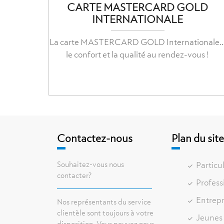
CARTE MASTERCARD GOLD
INTERNATIONALE
La carte MASTERCARD GOLD Internationale
le confort et la qualité au rendez-vous !
Contactez-nous
Plan du sit
Souhaitez-vous nous
Particul
contacter?
Profess
Entrepr
Nos représentants du service
clientèle sont toujours à votre
Jeunes
disposition. Vous pouvez nous