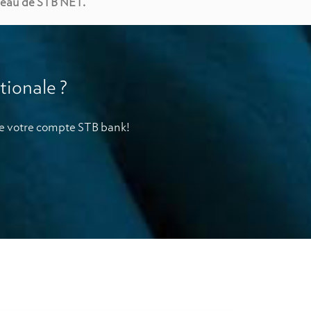
iveau de STB NET.
ionale ?
 votre compte STB bank!