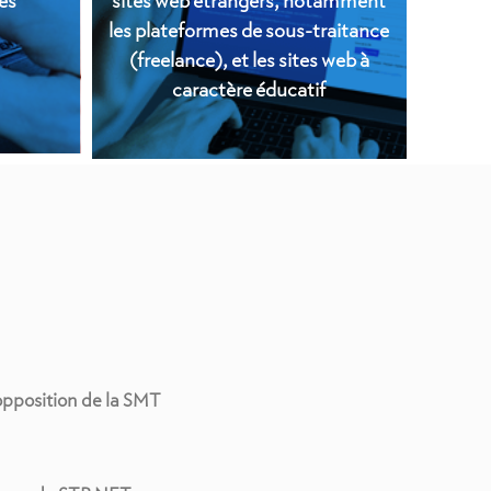
es
sites web étrangers, notamment
les plateformes de sous-traitance
(freelance), et les sites web à
caractère éducatif
’opposition de la SMT