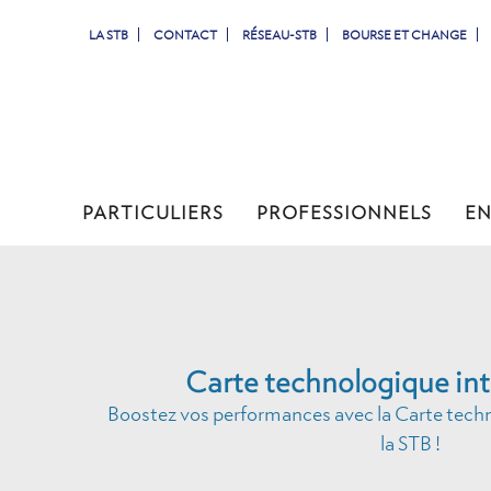
LA STB
CONTACT
RÉSEAU-STB
BOURSE ET CHANGE
PARTICULIERS
PROFESSIONNELS
ENTREPRISES
JEUNES
PARTICULIERS
PROFESSIONNELS
EN
TUNISIENS À L'ETRANGER
SIMULATEURS
COMPTES & CARTES
Carte technologique int
Boostez vos performances avec la Carte techn
la STB !