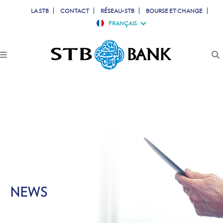
LA STB
CONTACT
RÉSEAU-STB
BOURSE ET CHANGE
FRANÇAIS
PARTICULIERS
PROFESSIONNELS
ENTREPRISES
JEUNES
TUNISIENS À L'ETRANGER
SIMULATEURS
NEWS
COMPTES & CARTES