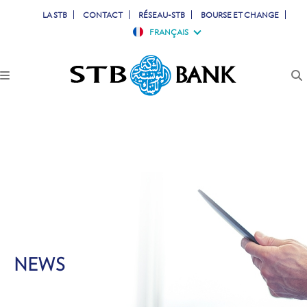
LA STB
CONTACT
RÉSEAU-STB
BOURSE ET CHANGE
FRANÇAIS
PARTICULIERS
PROFESSIONNELS
ENTREPRISES
JEUNES
TUNISIENS À L'ETRANGER
SIMULATEURS
NEWS
COMPTES & CARTES