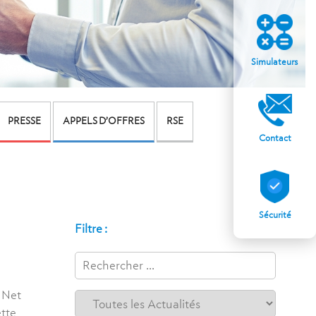
Simulateurs
PRESSE
APPELS D’OFFRES
RSE
Contact
Sécurité
Filtre :
t Net
ette