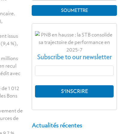
ncaire.
),
ent issus
 (9,4 %),
Subscribe to our newsletter
 millions
en recul
rédit avec
 de 1 012
 des Bons
sivement de
ources de
Actualités récentes
e 9,7 %.