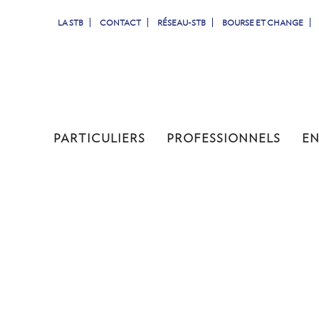
LA STB
CONTACT
RÉSEAU-STB
BOURSE ET CHANGE
PARTICULIERS
PROFESSIONNELS
ENTREPRISES
JEUNES
PARTICULIERS
PROFESSIONNELS
EN
TUNISIENS À L'ETRANGER
SIMULATEURS
COMPTES & CARTES