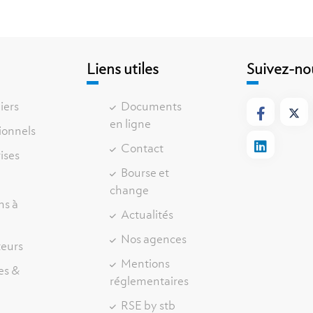
e
Liens utiles
Suivez-no
iers
Documents
en ligne
ionnels
Contact
ises
Bourse et
change
ns à
Actualités
r
Nos agences
teurs
Mentions
es &
réglementaires
RSE by stb