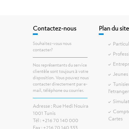
Contactez-nous
Plan du sit
Souhaitez-vous nous
Particul
contacter?
Profess
Entrepr
Nos représentants du service
clientèle sont toujours à votre
Jeunes
disposition. Vous pouvez nous
Tunisie
contacter directement par e-
mail, téléphone ou courrier.
l’etrange
Simula
Adresse : Rue Hedi Nouira
Compt
1001 Tunis
Cartes
Tél : +216 70 140 000
Fax : +216 70 140 333