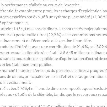
la performance réalisée au cours de l’exercice.
érentiel favorable entre produits et charges d’exploitation ba
harges associées ont évolué à un rythme plus modéré (+1,08 %
é opérationnelle.
 atteint 1 454,4 millions de dinars. Ils sont restés majoritairem
venus du portefeuille titres (29,9 %) et les commissions nettes
 le financement de l’économie et la gestion financière.
roduits d’intérêts, avec une contribution de 91,6 %, soit 809,6
ettes sur la clientèle s’est établi à 8 645 millions de dinars, 
uisant la poursuite de la politique d’optimisation d’octroi de c
et les établissements publics.
 marché financier. L’encours du portefeuille titres a progressé
ions de dinars, principalement sous l’effet de l’augmentation
 d’investissement.
sont élevées à 766,4 millions de dinars, composées quasi exclu
iées aux dépôts de la clientèle, tandis que le recours aux ress
r progression, atteignant 12 508 millions de dinars, en hausse d