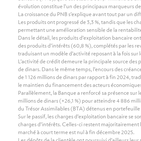
évolution constitue l’un des principaux marqueurs de 
La croissance du PNB s’explique avant tout par un diff
Les produits ont progressé de 3,3 %, tandis que les c
permettant une amélioration sensible de la rentabilit
Dans le détail, les produits d’exploitation bancaire ont
des produits d’intérêts (60,8 %), complétés par les re
traduisant un modèle d’activité reposant à la fois sur
L’activité de crédit demeure la principale source des p
de dinars. Dans le même temps, l’encours des créances n
de 1 126 millions de dinars par rapport à fin 2024, trad
le maintien du financement des acteurs économiques 
Parallèlement, la Banque a renforcé sa présence sur le
millions de dinars (+26,1 %) pour atteindre 4 886 mill
du Trésor Assimilables (BTA) détenus en portefeuille
Sur le passif, les charges d’exploitation bancaire se 
charges d’intérêts. Celles-ci restent majoritairement l
marché à court terme est nul à fin décembre 2025.
Les dépôts de la clientèle ont poursuivi d’ailleurs leu